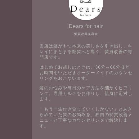
Dears for hair
髪質改善美容室
当店は髪がもつ本来の美しさを引き出し、キ
レイにまとまる艶髪へと導く、髪質改善の専
門店です。
はじめてお越しのときは、30分～60分ほど
お時間をいただきオーダーメイドのカウンセ
リングをおこないます。
髪のお悩みや毎日のケア方法を細かくヒアリ
ング。専用カルテをお作りし、親身に応対し
ます。
「もう一生付き合っていくしかない」とあき
らめていた髪のお悩みを、独自の髪質改善メ
ニューと丁寧なカウンセリングで解決しま
す。