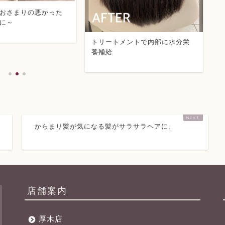
おさまりの悪かった
髪
に～
トリートメントで内部に水分栄
養補給
からまり髪が気になる髪がサラサラヘアに。
店舗案内
厚木店